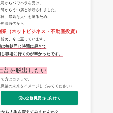
上司からパワハラを受け、
医師からうつ病と診断されました。
毎日、最高な人生を送るため、
公務員時代から
副業（ネットビジネス・不動産投資）
を始め、今に至っています。
僕は毎朝同じ時間に起きて
同じ職場に行くのが辛かったです。
社畜を脱出したい
って方はコチラで、
退職後の未来をイメージしてみてください↓
僕の公務員脱出に向けて
今から人生を変えてみませんか？