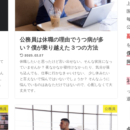
公務員は休職の理由でうつ病が多
い？僕が乗り越えた３つの方法
2025.03.27
て
休職したいと思ったけど言い出せない。そんな状況になっ
、
ていませんか？ 夜なかなか寝付けなかったり、気分が落
ん
ち込んでも、仕事に行かなきゃいけない、 少し休みたい
。
と言えないで悩んではいないでしょうか？ そんなふうに
れ
悩んでいるのはあなただけではないので、心配しなくて大
丈夫です。
務員
公務員