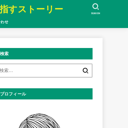
指すストーリー
SEARCH
合わせ
検索
検
索:
プロフィール