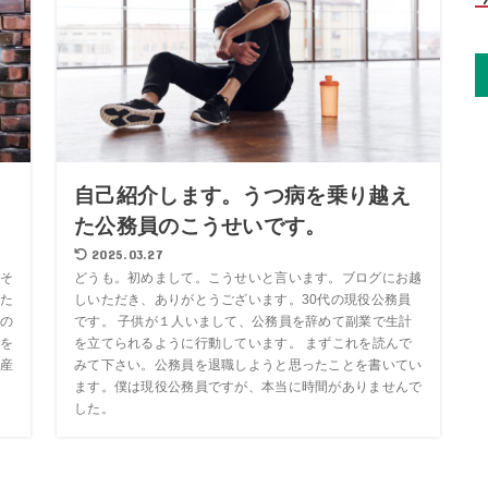
！
自己紹介します。うつ病を乗り越え
た公務員のこうせいです。
2025.03.27
そ
どうも。初めまして。こうせいと言います。ブログにお越
た
しいただき、ありがとうございます。30代の現役公務員
の
です。 子供が１人いまして、公務員を辞めて副業で生計
を
を立てられるように行動しています。 まずこれを読んで
産
みて下さい。公務員を退職しようと思ったことを書いてい
ます。僕は現役公務員ですが、本当に時間がありませんで
した。