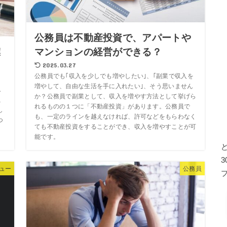
公務員は不動産投資で、アパートや
僕
マンションの経営ができる？
2025.03.27
公務員でも｢収入を少しでも増やしたい｣、｢副業で収入を
増やして、自由な生活を手に入れたい｣、そう思いません
し
か？公務員で副業として、収入を増やす方法として挙げら
こ
れるものの１つに「不動産投資」があります。公務員で
し
も、一定のラインを越えなければ、許可などをもらわなく
つ
ても不動産投資をすることができ、収入を増やすことが可
能です。
ュー
公務員